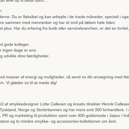
kan leve op til dette samt…
r:
e: Du er fleksibel og kan arbejde i de travle måneder, specielt i ug
re sammen med mennesker og har et smil på læben hele tiden.
t plus: Har du erfaring fra butik eller servicebranchen, er det en fordel
d gode kolleger.
or ingen dage er ens.
og udvikle dine færdigheder.
 med masser af energi og muligheder, så send os din ansøgning med ti
. Vi glæder os til at møde dig!
10 af smykkedesigner Lotte Callesen og kreativ direktør Henrik Calles
Tyskland, Norge og Storbritannien og har mere end 300 forhandlere. I 
, PR og marketing til produktion samt over 400 guldsmede i Jaipur i Indi
tore og to mindre smykke- og accessories-kollektioner om året.