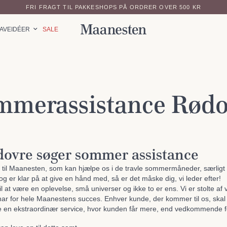
FRI FRAGT TIL PAKKESHOPS PÅ ORDRER OVER 500 KR
AVEIDÉER
SALE
mmerassistance Rødo
ovre søger sommer assistance
til Maanesten, som kan hjælpe os i de travle sommermåneder, særligt 
g er klar på at give en hånd med, så er det måske dig, vi leder efter!
l at være en oplevelse, små universer og ikke to er ens. Vi er stolte af 
har for hele Maanestens succes. Enhver kunde, der kommer til os, skal f
de en ekstraordinær service, hvor kunden får mere, end vedkommende 