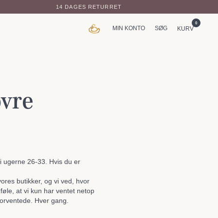
14 DAGES RETURRET
0
MIN KONTO
SØG
KURV
vre
i ugerne 26-33. Hvis du er
vores butikker, og vi ved, hvor
øle, at vi kun har ventet netop
forventede. Hver gang.