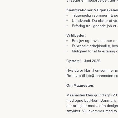
Vi søger en medarbejder, der 
Kvalifikationer & Egenskabe
• Tilgængelig i sommermånedern
• Udadvendt: Du elsker at væ
• Erfaring fra lignende job er e
Vi tilbyder:
• En sjov og travl sommer me
• Et kreativt arbejdsmiljø, hv
• Mulighed for at få erfaring 
Opstart 1. Juni 2025.
Hvis du er klar til en sommer
Rødovre”til job@maanesten.com
Om Maanesten:
Maanesten blev grundlagt i 20
med egne butikker i Danmark, 
der arbejder med alt fra design
smykker. Vi udkommer med to s