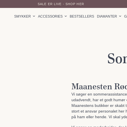
SALE ER LIVE - SHOP HER
SMYKKER
ACCESSORIES
BESTSELLERS
DIAMANTER
G
So
Maanesten Rød
Vi søger en sommerassistance 
udadvendt, har et godt humør o
Maanestens butikker er skabt ti
stort et ansvar personalet her 
på ham eller hende. Vi skal y