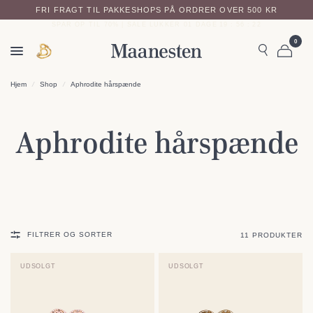
FRI FRAGT TIL PAKKESHOPS PÅ ORDRER OVER 500 KR
14 DAGES RETURRET
SPAR OP TIL 70% | SALE LUKKER
01
DAGE
19
:
56
:
22
0
Hjem
/
Shop
/
Aphrodite hårspænde
Aphrodite hårspænde
FILTRER OG SORTER
11 PRODUKTER
UDSOLGT
UDSOLGT