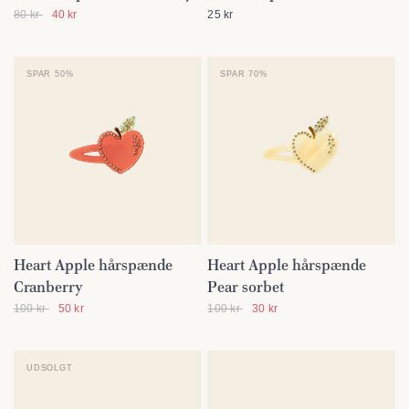
80 kr
40 kr
25 kr
SPAR 50%
SPAR 70%
Heart Apple hårspænde
Heart Apple hårspænde
SE DETALJER
SE DETALJER
Cranberry
Pear sorbet
100 kr
50 kr
100 kr
30 kr
UDSOLGT