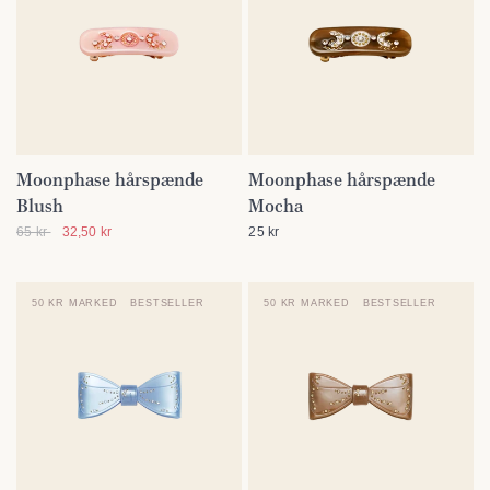
Moonphase hårspænde
Moonphase hårspænde
SE DETALJER
SE DETALJER
Blush
Mocha
65 kr
32,50 kr
25 kr
50 KR MARKED
BESTSELLER
50 KR MARKED
BESTSELLER