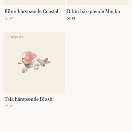
Ribin hårspænde Coastal
Ribin hårspænde Mocha
SE DETALJER
SE DETALJER
50 kr
50 kr
UDSOLGT
Tela hårspænde Blush
SE DETALJER
25 kr