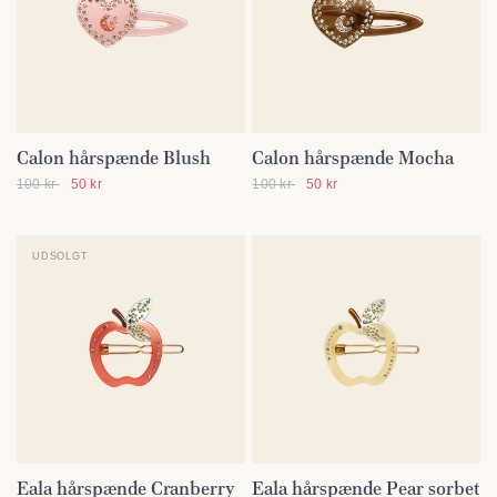
Calon hårspænde Blush
Calon hårspænde Mocha
SE DETALJER
SE DETALJER
100 kr
50 kr
100 kr
50 kr
UDSOLGT
Eala hårspænde Cranberry
Eala hårspænde Pear sorbet
SE DETALJER
SE DETALJER