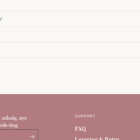
V
SUPPORT
, udsalg, nye
ode ting.
FAQ
Levering & Retur