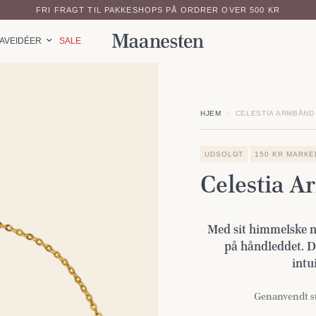
FRI FRAGT TIL PAKKESHOPS PÅ ORDRER OVER 500 KR
AVEIDÉER
SALE
HJEM
/
CELESTIA ARMBÅND
UDSOLGT
150 KR MARKE
Celestia 
Med sit himmelske n
på håndleddet. D
intu
Genanvendt st