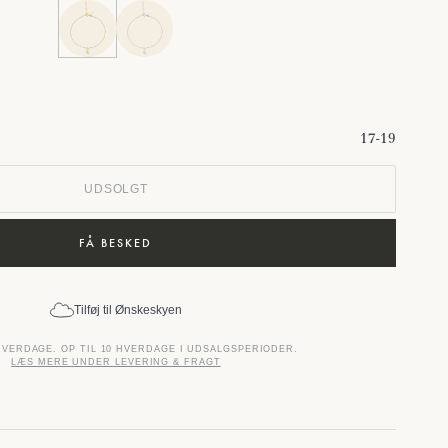
17-19
UDSOLGT
FÅ BESKED
Tilføj til Ønskeskyen
HVERDAGE. OP TIL 10 HVERDAGE I UDSALGSPERIODER.
LÆS MERE UNDER LEVERING & FRAGT