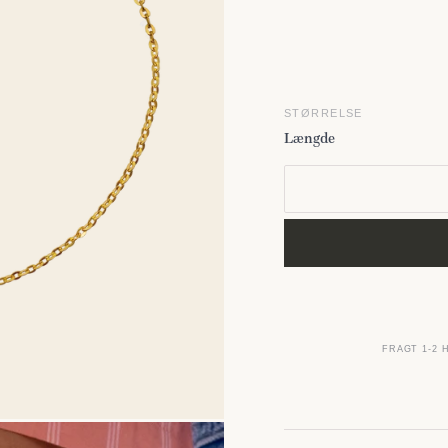
STØRRELSE
Længde
FRAGT 1-2 