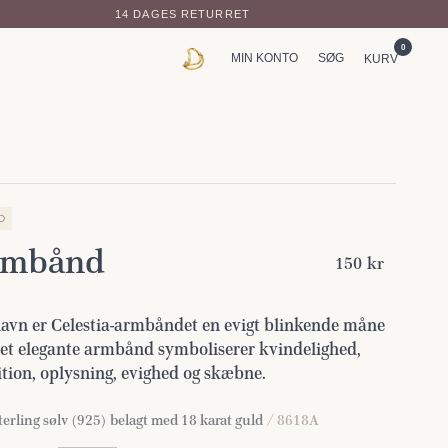
14 DAGES RETURRET
0
MIN KONTO
SØG
KURV
D
Armbånd
150 kr
avn er Celestia-armbåndet en evigt blinkende måne
et elegante armbånd symboliserer kvindelighed,
ition, oplysning, evighed og skæbne.
erling sølv (925) belagt med 18 karat guld
/ 8618A