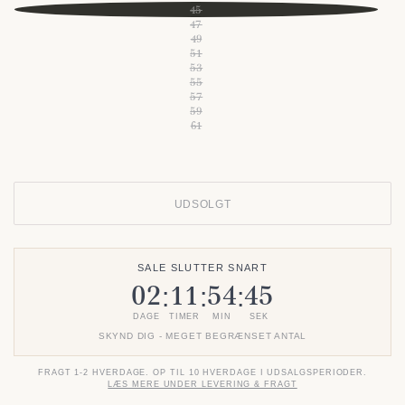
45
47
49
51
53
55
57
59
61
UDSOLGT
SALE SLUTTER SNART
02
11
54
45
:
:
:
DAGE
TIMER
MIN
SEK
SKYND DIG - MEGET BEGRÆNSET ANTAL
FRAGT 1-2 HVERDAGE. OP TIL 10 HVERDAGE I UDSALGSPERIODER.
LÆS MERE UNDER LEVERING & FRAGT