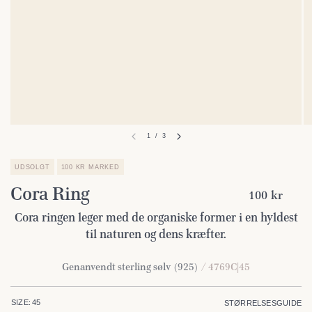
1
/
3
UDSOLGT
100 KR MARKED
Cora Ring
100 kr
Cora ringen leger med de organiske former i en hyldest
til naturen og dens kræfter.
Genanvendt sterling sølv (925)
/ 4769C|45
SIZE:
45
STØRRELSESGUIDE