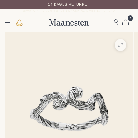
14 DAGES RETURRET
SPAR OP TIL 70% | SALE LUKKER
02
DAGE
11
:
54
:
44
0