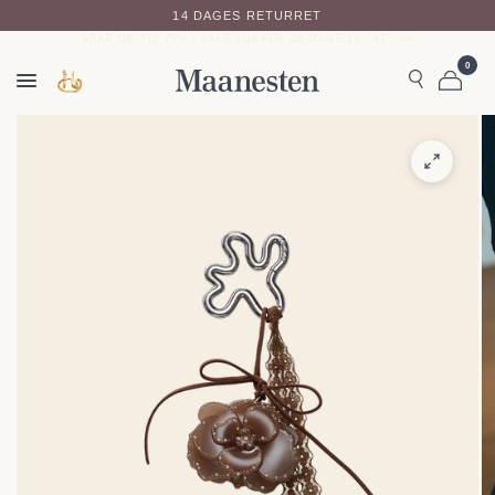
14 DAGES RETURRET
SPAR OP TIL 70% | SALE LUKKER
00
DAGE
13
:
47
:
00
0