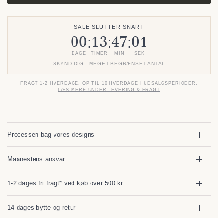
SALE SLUTTER SNART
00
13
47
01
:
:
:
DAGE
TIMER
MIN
SEK
SKYND DIG - MEGET BEGRÆNSET ANTAL
FRAGT 1-2 HVERDAGE. OP TIL 10 HVERDAGE I UDSALGSPERIODER.
LÆS MERE UNDER LEVERING & FRAGT
Processen bag vores designs
Maanestens ansvar
1-2 dages fri fragt* ved køb over 500 kr.
14 dages bytte og retur