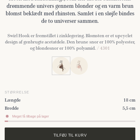
drømmende univers gennem blonder og en varm brun
blomst beklædt med rhinsten. Samlet i en sløjfe bindes
de to universer sammen.
Swirl Hook er fremstillet i zinklegering. Blomsten er et upcyclet
design af genbrugte acetatdele. Den brune snor er 100% polyester,
og blondesnor er 100% polyamid.
/ 4301
STØRRELSE
Længde
18 cm
Bredde
5,5 cm
Meget få tilbage på lager
TILFØJ TIL KURV