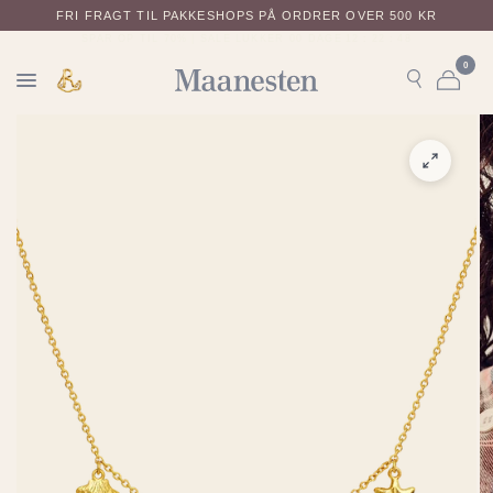
FRI FRAGT TIL PAKKESHOPS PÅ ORDRER OVER 500 KR
SPAR OP TIL 70% | SALE LUKKER
00
DAGE
12
:
22
:
48
0