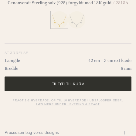
Genanvendt Sterling sølv (925) forgyldt med 18K guld
/ 2818A
STØRRELSE
Længde
42 cm + 3 cm ext kæde
Bredde
6 mm
TILFØJ TIL KURV
FRAGT 1-2 HVERDAGE. OP TIL 10 HVERDAGE I UDSALGSPERIODER.
LÆS MERE UNDER LEVERING & FRAGT
Processen bag vores designs