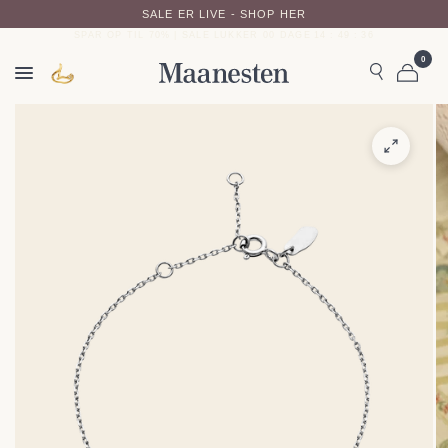
SALE ER LIVE - SHOP HER
SPAR OP TIL 70% | SALE LUKKER
00
DAGE
14
:
49
:
36
0