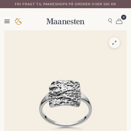
FRI FRAGT TIL PAKKESHOPS PÅ ORDRER OVER 500 KR
SPAR OP TIL 70% | SALE LUKKER
01
DAGE
09
:
32
:
31
0