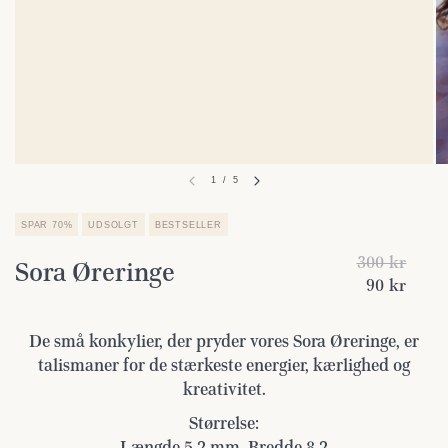
1
/
5
SPAR 70%
UDSOLGT
BESTSELLER
300 kr
Sora Øreringe
90 kr
De små konkylier, der pryder vores Sora Øreringe, er
talismaner for de stærkeste energier, kærlighed og
kreativitet.
Størrelse:
Længde 5,2 mm, Bredde 8,2