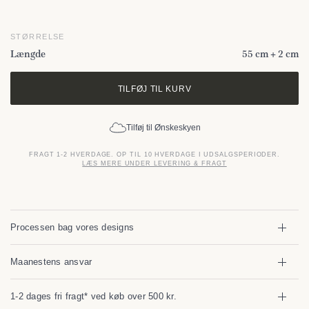
STØRRELSE
Længde
55 cm + 2 cm
TILFØJ TIL KURV
Tilføj til Ønskeskyen
FRAGT 1-2 HVERDAGE. OP TIL 10 HVERDAGE I UDSALGSPERIODER.
LÆS MERE UNDER LEVERING & FRAGT
Processen bag vores designs
Maanestens ansvar
1-2 dages fri fragt* ved køb over 500 kr.