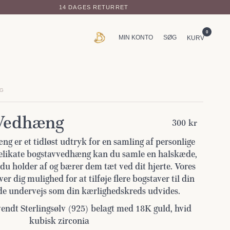
14 DAGES RETURRET
0
MIN KONTO
SØG
KURV
NG
 Vedhæng
300 kr
ng er et tidløst udtryk for en samling af personlige
delikate bogstavvedhæng kan du samle en halskæde,
 du holder af og bærer dem tæt ved dit hjerte. Vores
r dig mulighed for at tilføje flere bogstaver til din
de undervejs som din kærlighedskreds udvides.
endt Sterlingsølv (925) belagt med 18K guld, hvid
kubisk zirconia