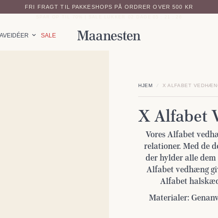
FRI FRAGT TIL PAKKESHOPS PÅ ORDRER OVER 500 KR
SPAR OP TIL 70% | SALE LUKKER
02
DAGE
05
:
21
:
25
AVEIDÉER
SALE
HJEM
/
X ALFABET VEDHÆ
X Alfabet
Vores Alfabet vedhæ
relationer. Med de 
der hylder alle dem
Alfabet vedhæng give
Alfabet halskæ
Materialer: Genanv