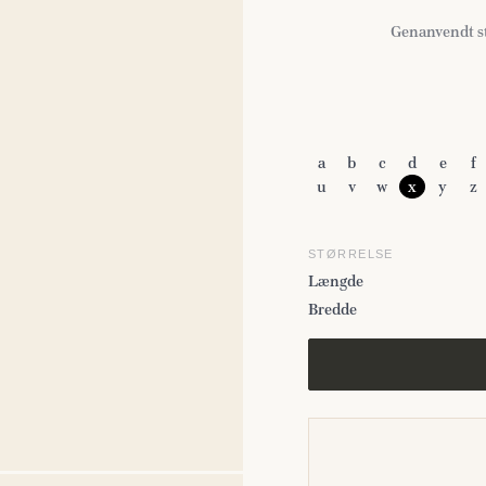
Genanvendt st
a
b
c
d
e
f
u
v
w
x
y
z
STØRRELSE
Længde
Bredde