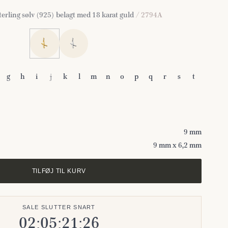
erling sølv (925) belagt med 18 karat guld
/ 2794A
g
h
i
j
k
l
m
n
o
p
q
r
s
t
9 mm
9 mm x 6,2 mm
TILFØJ TIL KURV
SALE SLUTTER SNART
02
05
21
25
:
:
: