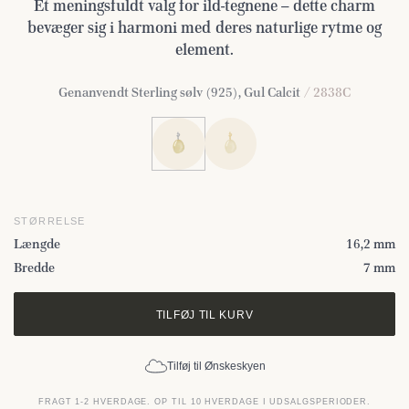
Et meningsfuldt valg for ild-tegnene – dette charm
bevæger sig i harmoni med deres naturlige rytme og
element.
Genanvendt Sterling sølv (925), Gul Calcit
/ 2838C
STØRRELSE
Længde
16,2 mm
Bredde
7 mm
TILFØJ TIL KURV
Tilføj til Ønskeskyen
FRAGT 1-2 HVERDAGE. OP TIL 10 HVERDAGE I UDSALGSPERIODER.