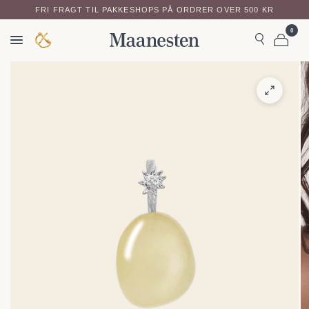
FRI FRAGT TIL PAKKESHOPS PÅ ORDRER OVER 500 KR
0